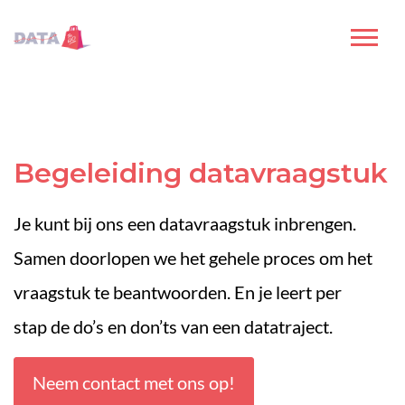
Begeleiding datavraagstuk
Je kunt bij ons een datavraagstuk inbrengen
.
Samen doorlopen we het gehele proces om
het
vr
a
agstuk te beantwoorden.
En
je leert
per
stap
de
do’s en
don’ts
van een datatraject
.
Neem contact met ons op!