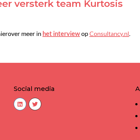
er versterk team Kurtosis
hierover meer in
het interview
op
Consultancy.nl
.
Social media
A